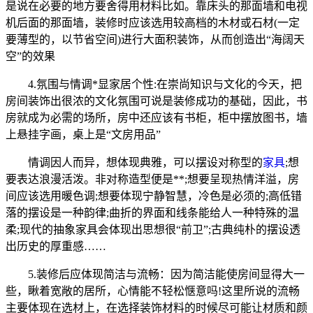
是说在必要的地方要舍得用材料比如。靠床头的那面墙和电视
机后面的那面墙，装修时应该选用较高档的木材或石材(一定
要薄型的，以节省空间)进行大面积装饰，从而创造出“海阔天
空”的效果
4.氛围与情调*显家居个性:在崇尚知识与文化的今天，把
房间装饰出很浓的文化氛围可说是装修成功的基础，因此，书
房就成为必需的场所，房中还应该有书柜，柜中摆放图书，墙
上悬挂字画，桌上是“文房用品”
情调因人而异，想体现典雅，可以摆设对称型的
家具
;想
要表达浪漫活泼。非对称造型便是**;想要呈现热情洋溢，房
间应该选用暖色调;想要体现宁静智慧，冷色是必须的;高低错
落的摆设是一种韵律;曲折的界面和线条能给人一种特殊的温
柔;现代的抽象家具会体现出思想很“前卫”;古典纯朴的摆设透
出历史的厚重感……
5.装修后应体现简洁与流畅：因为简洁能使房间显得大一
些，瞅着宽敞的居所，心情能不轻松惬意吗!这里所说的流畅
主要体现在选材上，在选择装饰材料的时候尽可能让材质和颜