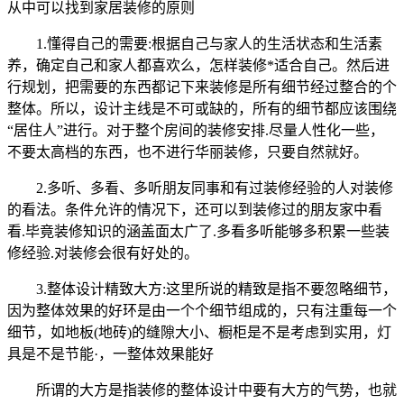
从中可以找到家居装修的原则
1.懂得自己的需要:根据自己与家人的生活状态和生活素
养，确定自己和家人都喜欢么，怎样装修*适合自己。然后进
行规划，把需要的东西都记下来装修是所有细节经过整合的个
整体。所以，设计主线是不可或缺的，所有的细节都应该围绕
“居住人”进行。对于整个房间的装修安排.尽量人性化一些，
不要太高档的东西，也不进行华丽装修，只要自然就好。
2.多听、多看、多听朋友同事和有过装修经验的人对装修
的看法。条件允许的情况下，还可以到装修过的朋友家中看
看.毕竟装修知识的涵盖面太广了.多看多听能够多积累一些装
修经验.对装修会很有好处的。
3.整体设计精致大方:这里所说的精致是指不要忽略细节，
因为整体效果的好环是由一个个细节组成的，只有注重每一个
细节，如地板(地砖)的缝隙大小、橱柜是不是考虑到实用，灯
具是不是节能·，一整体效果能好
所谓的大方是指装修的整体设计中要有大方的气势，也就