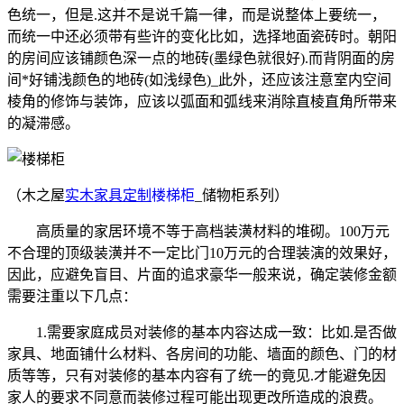
色统一，但是.这并不是说千篇一律，而是说整体上要统一，
而统一中还必须带有些许的变化比如，选择地面瓷砖时。朝阳
的房间应该铺颜色深一点的地砖(墨绿色就很好).而背阴面的房
间*好铺浅颜色的地砖(如浅绿色)_此外，还应该注意室内空间
棱角的修饰与装饰，应该以弧面和弧线来消除直棱直角所带来
的凝滞感。
（木之屋
实木家具定制
楼梯柜
_储物柜系列）
高质量的家居环境不等于高档装潢材料的堆砌。100万元
不合理的顶级装潢并不一定比门10万元的合理装演的效果好，
因此，应避免盲目、片面的追求豪华一般来说，确定装修金额
需要注重以下几点：
1.需要家庭成员对装修的基本内容达成一致：比如.是否做
家具、地面铺什么材料、各房间的功能、墙面的颜色、门的材
质等等，只有对装修的基本内容有了统一的竟见.才能避免因
家人的要求不同意而装修过程可能出现更改所造成的浪费。