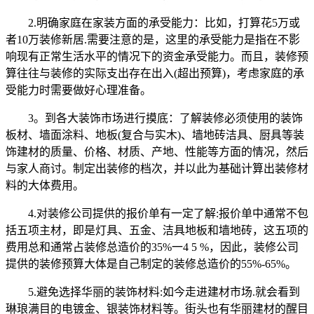
2.明确家庭在家装方面的承受能力：比如，打算花5万或
者10万装修新居.需要注意的是，这里的承受能力是指在不影
响现有正常生活水平的情况下的资金承受能力。而且，装修预
算往往与装修的实际支出存在出入(超出预算)，考虑家庭的承
受能力时需要做好心理准备。
3。到各大装饰市场进行摸底：了解装修必须使用的装饰
板材、墙面涂料、地板(复合与实木)、墙地砖洁具、厨具等装
饰建材的质量、价格、材质、产地、性能等方面的情况，然后
与家人商讨。制定出装修的档次，并以此为基础计算出装修材
料的大体费用。
4.对装修公司提供的报价单有一定了解:报价单中通常不包
括五项主材，即是灯具、五金、洁具地板和墙地砖，这五项的
费用总和通常占装修总造价的35%一4 5 %，因此，装修公司
提供的装修预算大体是自己制定的装修总造价的55%-65%。
5.避免选择华丽的装饰材料:如今走进建材市场.就会看到
琳琅满目的电镀金、银装饰材料等。街头也有华丽建材的醒目